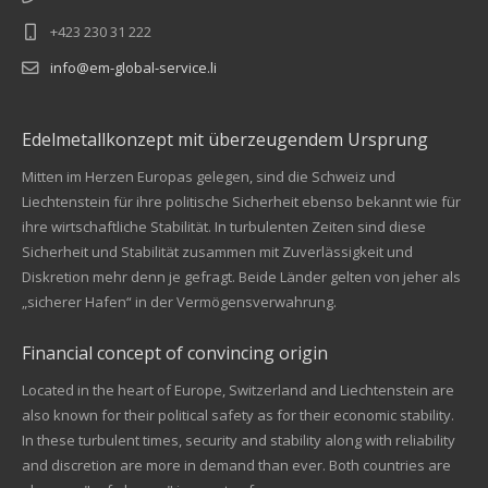
+423 230 31 222
info@em-global-service.li
Edelmetallkonzept mit überzeugendem Ursprung
Mitten im Herzen Europas gelegen, sind die Schweiz und
Liechtenstein für ihre politische Sicherheit ebenso bekannt wie für
ihre wirtschaftliche Stabilität. In turbulenten Zeiten sind diese
Sicherheit und Stabilität zusammen mit Zuverlässigkeit und
Diskretion mehr denn je gefragt. Beide Länder gelten von jeher als
„sicherer Hafen“ in der Vermögensverwahrung.
Financial concept of convincing origin
Located in the heart of Europe, Switzerland and Liechtenstein are
also known for their political safety as for their economic stability.
In these turbulent times, security and stability along with reliability
Kundenbewertungen und Erfahrungen zu
and discretion are more in demand than ever. Both countries are
EM Global Service AG