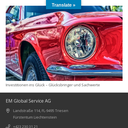
Translate »
Investitionen ins Glück – Glücksbringer und Sachwerte
EM Global Service AG
Landstraße 114, FL-9495 Triesen
Fürstentum Liechtenstein
+423 230 31 21