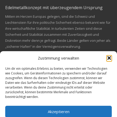
Edelmetallkonzept mit überzeugendem Ursprung
Mitten im Herzen Europas gelegen, sind die Schweiz und
Liechtenstein für ihre politische Sicherheit ebenso bekannt wie für
ihre wirtschaftliche Stabilität. In turbulenten Zeiten sind diese
Sicherheit und Stabilität zusammen mit Zuverlässigkeit und
Diskretion mehr denn je gefragt. Beide Länder gelten von jeher als
„sicherer Hafen“ in der Vermögensverwahrung.
Zustimmung verwalten
Financial concept of convincing origin
Located in the heart of Europe, Switzerland and Liechtenstein are
Um dir ein optimales Erlebnis zu bieten, verwenden wir Technologien
wie Cookies, um Geräteinformationen zu speichern und/oder darauf
also known for their political safety as for their economic stability.
zuzugreifen. Wenn du diesen Technologien zustimmst, können wir
In these turbulent times, security and stability along with reliability
Kundenbewertungen und Erfahrungen zu
Daten wie das Surfverhalten oder eindeutige IDs auf dieser Website
and discretion are more in demand than ever. Both countries are
EM Global Service AG
verarbeiten. Wenn du deine Zustimmung nicht erteilst oder
always a "safe haven" in asset safe.
zurückziehst, können bestimmte Merkmale und Funktionen
beeinträchtigt werden.
SEHR GUT
99%
Empfehlungen auf
© 2009-2026 All rights reserved. EM Global Service AG
ProvenExpert.com
4,67 / 5,00
Akzeptieren