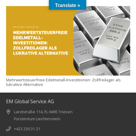
Translate »
Mehrwertsteuerfreie Edelmetall-Investitionen: Zollfreilager als
lukrative Alternative
EM Global Service AG
Landstraße 114, FL-9495 Triesen
Fürstentum Liechtenstein
+423 230 31 21