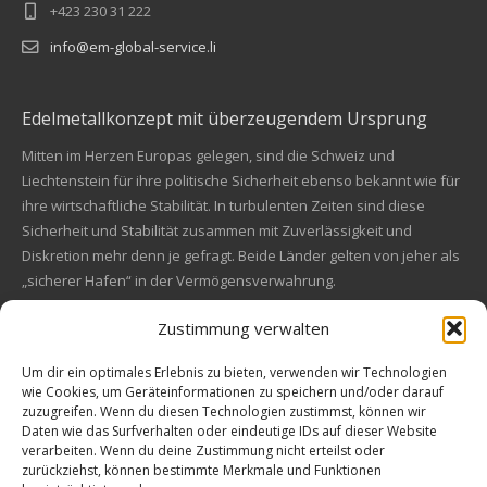
+423 230 31 222
info@em-global-service.li
Edelmetallkonzept mit überzeugendem Ursprung
Mitten im Herzen Europas gelegen, sind die Schweiz und
Liechtenstein für ihre politische Sicherheit ebenso bekannt wie für
ihre wirtschaftliche Stabilität. In turbulenten Zeiten sind diese
Sicherheit und Stabilität zusammen mit Zuverlässigkeit und
Diskretion mehr denn je gefragt. Beide Länder gelten von jeher als
„sicherer Hafen“ in der Vermögensverwahrung.
Zustimmung verwalten
Financial concept of convincing origin
Located in the heart of Europe, Switzerland and Liechtenstein are
Um dir ein optimales Erlebnis zu bieten, verwenden wir Technologien
wie Cookies, um Geräteinformationen zu speichern und/oder darauf
also known for their political safety as for their economic stability.
zuzugreifen. Wenn du diesen Technologien zustimmst, können wir
In these turbulent times, security and stability along with reliability
Kundenbewertungen und Erfahrungen zu
Daten wie das Surfverhalten oder eindeutige IDs auf dieser Website
and discretion are more in demand than ever. Both countries are
EM Global Service AG
verarbeiten. Wenn du deine Zustimmung nicht erteilst oder
always a "safe haven" in asset safe.
zurückziehst, können bestimmte Merkmale und Funktionen