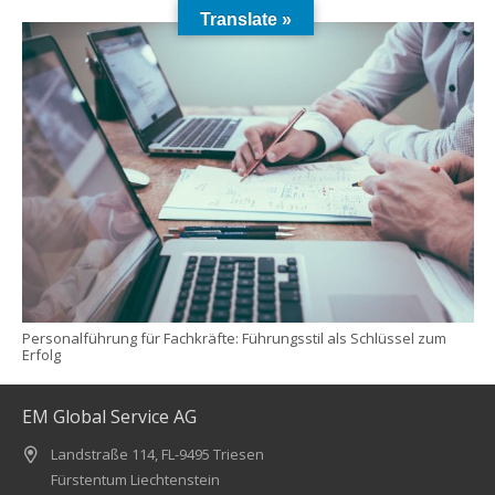
Translate »
Personalführung für Fachkräfte: Führungsstil als Schlüssel zum
Erfolg
EM Global Service AG
Landstraße 114, FL-9495 Triesen
Fürstentum Liechtenstein