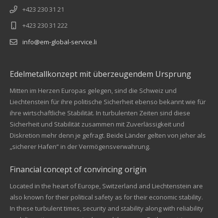
+423 230 31 21
+423 230 31 222
info@em-global-service.li
Edelmetallkonzept mit überzeugendem Ursprung
Mitten im Herzen Europas gelegen, sind die Schweiz und
Liechtenstein für ihre politische Sicherheit ebenso bekannt wie für
ihre wirtschaftliche Stabilität. In turbulenten Zeiten sind diese
Sicherheit und Stabilität zusammen mit Zuverlässigkeit und
Diskretion mehr denn je gefragt. Beide Länder gelten von jeher als
„sicherer Hafen“ in der Vermögensverwahrung.
Financial concept of convincing origin
Located in the heart of Europe, Switzerland and Liechtenstein are
also known for their political safety as for their economic stability.
In these turbulent times, security and stability along with reliability
Kundenbewertungen und Erfahrungen zu