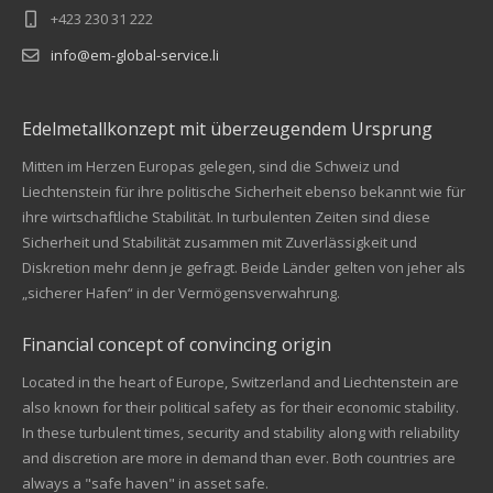
+423 230 31 222
info@em-global-service.li
Edelmetallkonzept mit überzeugendem Ursprung
Mitten im Herzen Europas gelegen, sind die Schweiz und
Liechtenstein für ihre politische Sicherheit ebenso bekannt wie für
ihre wirtschaftliche Stabilität. In turbulenten Zeiten sind diese
Sicherheit und Stabilität zusammen mit Zuverlässigkeit und
Diskretion mehr denn je gefragt. Beide Länder gelten von jeher als
„sicherer Hafen“ in der Vermögensverwahrung.
Financial concept of convincing origin
Located in the heart of Europe, Switzerland and Liechtenstein are
also known for their political safety as for their economic stability.
In these turbulent times, security and stability along with reliability
Kundenbewertungen und Erfahrungen zu
and discretion are more in demand than ever. Both countries are
EM Global Service AG
always a "safe haven" in asset safe.