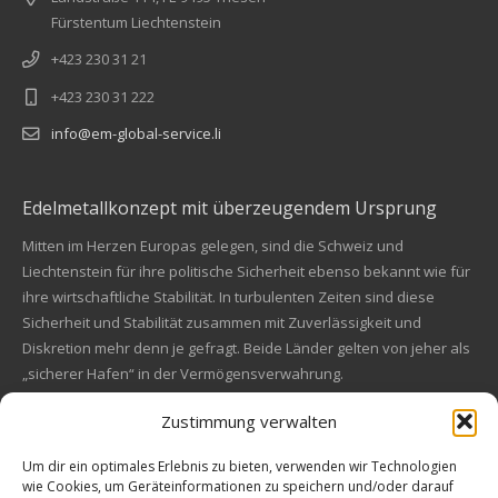
Fürstentum Liechtenstein
+423 230 31 21
+423 230 31 222
info@em-global-service.li
Edelmetallkonzept mit überzeugendem Ursprung
Mitten im Herzen Europas gelegen, sind die Schweiz und
Liechtenstein für ihre politische Sicherheit ebenso bekannt wie für
ihre wirtschaftliche Stabilität. In turbulenten Zeiten sind diese
Sicherheit und Stabilität zusammen mit Zuverlässigkeit und
Diskretion mehr denn je gefragt. Beide Länder gelten von jeher als
„sicherer Hafen“ in der Vermögensverwahrung.
Zustimmung verwalten
Financial concept of convincing origin
Located in the heart of Europe, Switzerland and Liechtenstein are
Um dir ein optimales Erlebnis zu bieten, verwenden wir Technologien
wie Cookies, um Geräteinformationen zu speichern und/oder darauf
also known for their political safety as for their economic stability.