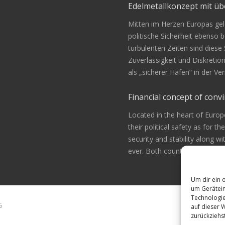
Edelmetallkonzept mit 
Mitten im Herzen Europas gele
politische Sicherheit ebenso be
turbulenten Zeiten sind diese
Zuverlässigkeit und Diskretio
als „sicherer Hafen“ in der 
Financial concept of convi
Located in the heart of Europ
their political safety as for th
security and stability along w
ever. Both countries are alway
Um dir ein 
um Gerätein
Technologie
G
auf dieser 
zurückziehs