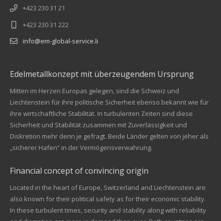
+423 230 31 21
+423 230 31 222
info@em-global-service.li
Edelmetallkonzept mit überzeugendem Ursprung
Mitten im Herzen Europas gelegen, sind die Schweiz und
Liechtenstein für ihre politische Sicherheit ebenso bekannt wie für
ihre wirtschaftliche Stabilität. In turbulenten Zeiten sind diese
Sicherheit und Stabilität zusammen mit Zuverlässigkeit und
Diskretion mehr denn je gefragt. Beide Länder gelten von jeher als
„sicherer Hafen“ in der Vermögensverwahrung.
Financial concept of convincing origin
Located in the heart of Europe, Switzerland and Liechtenstein are
also known for their political safety as for their economic stability.
In these turbulent times, security and stability along with reliability
Kundenbewertungen und Erfahrungen zu