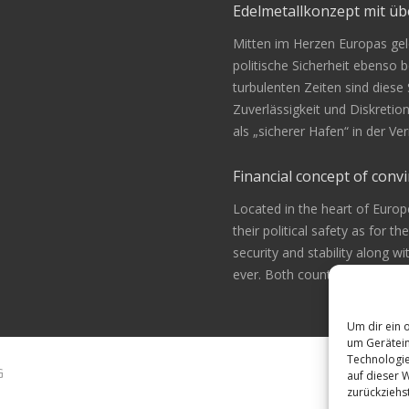
Edelmetallkonzept mit 
Mitten im Herzen Europas gele
politische Sicherheit ebenso be
turbulenten Zeiten sind diese
Zuverlässigkeit und Diskretio
als „sicherer Hafen“ in der 
Financial concept of convi
Located in the heart of Europ
their political safety as for th
security and stability along w
ever. Both countries are alway
Um dir ein 
um Gerätein
Technologie
G
auf dieser 
zurückziehs