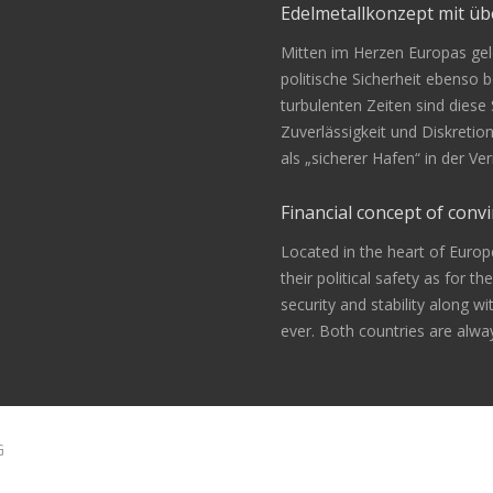
Edelmetallkonzept mit 
Mitten im Herzen Europas gele
politische Sicherheit ebenso be
turbulenten Zeiten sind diese
Zuverlässigkeit und Diskretio
als „sicherer Hafen“ in der 
Financial concept of convi
Located in the heart of Europ
their political safety as for th
security and stability along w
ever. Both countries are alway
G