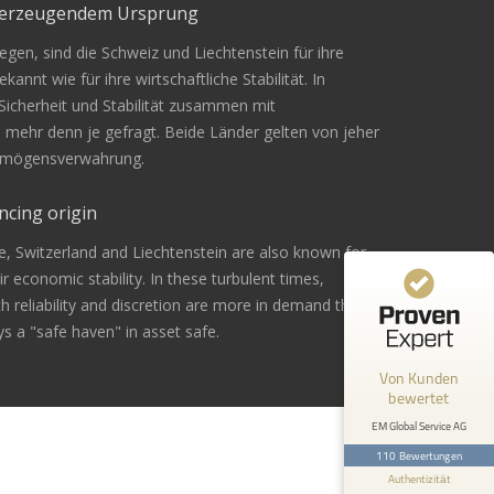
überzeugendem Ursprung
gen, sind die Schweiz und Liechtenstein für ihre
Kundenbewertungen und Erfahrungen zu
kannt wie für ihre wirtschaftliche Stabilität. In
EM Global Service AG
 Sicherheit und Stabilität zusammen mit
n mehr denn je gefragt. Beide Länder gelten von jeher
99%
SEHR GUT
Vermögensverwahrung.
Empfehlungen auf
ProvenExpert.com
4,67 / 5,00
ncing origin
42
68
e, Switzerland and Liechtenstein are also known for
Bewertungen von 1
Bewertungen auf
eir economic stability. In these turbulent times,
anderen Quelle
ProvenExpert.com
ith reliability and discretion are more in demand than
s a "safe haven" in asset safe.
Blick aufs ProvenExpert-Profil werfen
Von Kunden
Andreas Z.
24.2.2026
bewertet
5
Bin mit der Beratung sehr zufrieden
EM Global Service AG
gewesen. Ich werde es sicher
110 Bewertungen
weiterempfehlen .
Authentizität