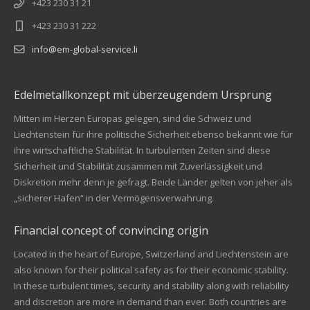
+423 230 31 21
+423 230 31 222
info@em-global-service.li
Edelmetallkonzept mit überzeugendem Ursprung
Mitten im Herzen Europas gelegen, sind die Schweiz und
Liechtenstein für ihre politische Sicherheit ebenso bekannt wie für
ihre wirtschaftliche Stabilität. In turbulenten Zeiten sind diese
Sicherheit und Stabilität zusammen mit Zuverlässigkeit und
Diskretion mehr denn je gefragt. Beide Länder gelten von jeher als
„sicherer Hafen“ in der Vermögensverwahrung.
Financial concept of convincing origin
Located in the heart of Europe, Switzerland and Liechtenstein are
also known for their political safety as for their economic stability.
In these turbulent times, security and stability along with reliability
Kundenbewertungen und Erfahrungen zu
and discretion are more in demand than ever. Both countries are
EM Global Service AG