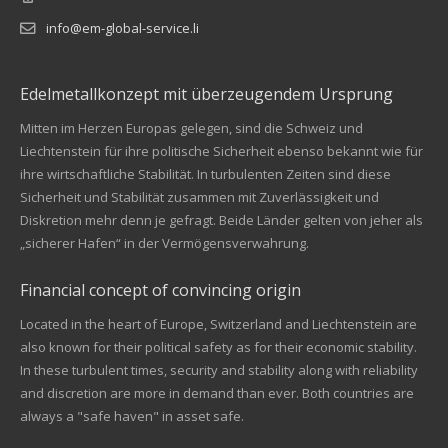
info@em-global-service.li
Edelmetallkonzept mit überzeugendem Ursprung
Mitten im Herzen Europas gelegen, sind die Schweiz und
Liechtenstein für ihre politische Sicherheit ebenso bekannt wie für
ihre wirtschaftliche Stabilität. In turbulenten Zeiten sind diese
Sicherheit und Stabilität zusammen mit Zuverlässigkeit und
Diskretion mehr denn je gefragt. Beide Länder gelten von jeher als
„sicherer Hafen“ in der Vermögensverwahrung.
Financial concept of convincing origin
Located in the heart of Europe, Switzerland and Liechtenstein are
also known for their political safety as for their economic stability.
In these turbulent times, security and stability along with reliability
Kundenbewertungen und Erfahrungen zu
and discretion are more in demand than ever. Both countries are
EM Global Service AG
always a "safe haven" in asset safe.
SEHR GUT
99%