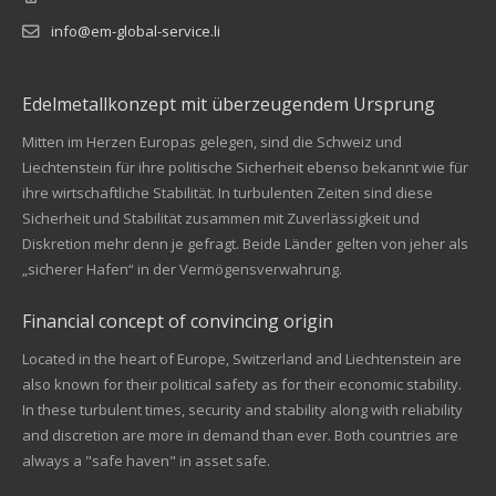
info@em-global-service.li
Edelmetallkonzept mit überzeugendem Ursprung
Mitten im Herzen Europas gelegen, sind die Schweiz und
Liechtenstein für ihre politische Sicherheit ebenso bekannt wie für
ihre wirtschaftliche Stabilität. In turbulenten Zeiten sind diese
Sicherheit und Stabilität zusammen mit Zuverlässigkeit und
Diskretion mehr denn je gefragt. Beide Länder gelten von jeher als
„sicherer Hafen“ in der Vermögensverwahrung.
Financial concept of convincing origin
Located in the heart of Europe, Switzerland and Liechtenstein are
also known for their political safety as for their economic stability.
In these turbulent times, security and stability along with reliability
Kundenbewertungen und Erfahrungen zu
and discretion are more in demand than ever. Both countries are
EM Global Service AG
always a "safe haven" in asset safe.
SEHR GUT
99%