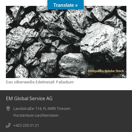
Translate »
Das silberweiße Edelmetall: Palladium
EM Global Service AG
Landstraße 114, FL-9495 Triesen
Fürstentum Liechtenstein
+423 230 31 21