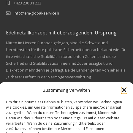
+423 230 31 222
info@em-global-service.li
Edelmetallkonzept mit überzeugendem Ursprung
Mitten im Herzen Europas gelegen, sind die Schweiz und
Liechtenstein für ihre politische Sicherheit ebenso bekannt wie für
ihre wirtschaftliche Stabilität. In turbulenten Zeiten sind diese
Sicherheit und Stabilität zusammen mit Zuverlässigkeit und
Diskretion mehr denn je gefragt. Beide Länder gelten von jeher als
„sicherer Hafen“ in der Vermögensverwahrung.
Zustimmung verwalten
Financial concept of convincing origin
Located in the heart of Europe, Switzerland and Liechtenstein are
Um dir ein optimales Erlebnis zu bieten, verwenden wir Technologien
wie Cookies, um Geräteinformationen zu speichern und/oder darauf
also known for their political safety as for their economic stability.
zuzugreifen. Wenn du diesen Technologien zustimmst, können wir
In these turbulent times, security and stability along with reliability
Kundenbewertungen und Erfahrungen zu
Daten wie das Surfverhalten oder eindeutige IDs auf dieser Website
and discretion are more in demand than ever. Both countries are
EM Global Service AG
verarbeiten. Wenn du deine Zustimmung nicht erteilst oder
always a "safe haven" in asset safe.
zurückziehst, können bestimmte Merkmale und Funktionen