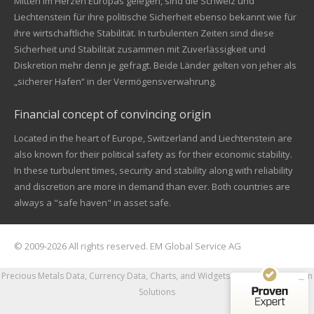
Mitten im Herzen Europas gelegen, sind die Schweiz und
Liechtenstein für ihre politische Sicherheit ebenso bekannt wie für
ihre wirtschaftliche Stabilität. In turbulenten Zeiten sind diese
Sicherheit und Stabilität zusammen mit Zuverlässigkeit und
Diskretion mehr denn je gefragt. Beide Länder gelten von jeher als
„sicherer Hafen“ in der Vermögensverwahrung.
Financial concept of convincing origin
Located in the heart of Europe, Switzerland and Liechtenstein are
also known for their political safety as for their economic stability.
In these turbulent times, security and stability along with reliability
Kundenbewertungen und Erfahrungen zu
and discretion are more in demand than ever. Both countries are
EM Global Service AG
always a "safe haven" in asset safe.
SEHR GUT
99%
Empfehlungen auf
© 2009-2026 All rights reserved. EM Global Service AG
ProvenExpert.com
4,67 / 5,00
Precious Metals Data, Currency Data
, Charts, and Widgets
Powered by nFusion
68
42
Solutions
Bewertungen auf
Bewertungen von 1
ProvenExpert.com
anderen Quelle