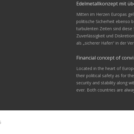
Edelmetallkonzept mit 
Mitten im Herzen Europas gele
politische Sicherheit ebenso be
turbulenten Zeiten sind diese
Zuverlässigkeit und Diskretio
als „sicherer Hafen“ in der 
Financial concept of convi
Located in the heart of Europ
their political safety as for th
security and stability along w
ever. Both countries are alway
G