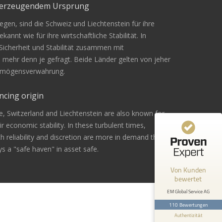
überzeugendem Ursprung
gen, sind die Schweiz und Liechtenstein für ihre
Kundenbewertungen und Erfahrungen zu
kannt wie für ihre wirtschaftliche Stabilität. In
EM Global Service AG
 Sicherheit und Stabilität zusammen mit
n mehr denn je gefragt. Beide Länder gelten von jeher
99%
SEHR GUT
Vermögensverwahrung.
Empfehlungen auf
ProvenExpert.com
4,67 / 5,00
ncing origin
42
68
e, Switzerland and Liechtenstein are also known for
Bewertungen von 1
Bewertungen auf
eir economic stability. In these turbulent times,
anderen Quelle
ProvenExpert.com
ith reliability and discretion are more in demand than
s a "safe haven" in asset safe.
Blick aufs ProvenExpert-Profil werfen
Von Kunden
Andreas Z.
24.2.2026
bewertet
5
Bin mit der Beratung sehr zufrieden
EM Global Service AG
gewesen. Ich werde es sicher
110 Bewertungen
weiterempfehlen .
Authentizität