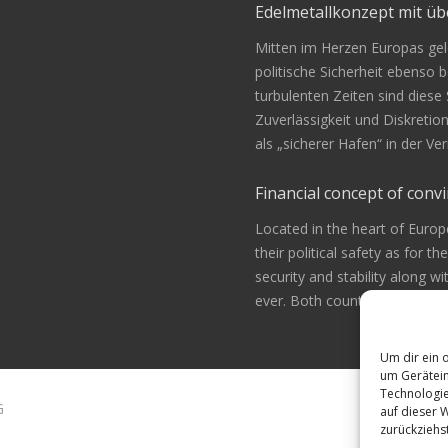
Edelmetallkonzept mit 
Mitten im Herzen Europas gele
politische Sicherheit ebenso be
turbulenten Zeiten sind diese
Zuverlässigkeit und Diskretio
als „sicherer Hafen“ in der 
Financial concept of convi
Located in the heart of Europ
their political safety as for th
security and stability along w
ever. Both countries are alway
Um dir ein 
um Gerätein
Technologie
G
auf dieser 
zurückziehs