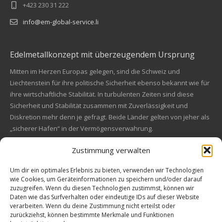
+423 230 31 222
info@em-global-service.li
Edelmetallkonzept mit überzeugendem Ursprung
Mitten im Herzen Europas gelegen, sind die Schweiz und
Liechtenstein für ihre politische Sicherheit ebenso bekannt wie für
ihre wirtschaftliche Stabilität. In turbulenten Zeiten sind diese
Sicherheit und Stabilität zusammen mit Zuverlässigkeit und
Diskretion mehr denn je gefragt. Beide Länder gelten von jeher als
„sicherer Hafen“ in der Vermögensverwahrung.
Zustimmung verwalten
Financial concept of convincing origin
Located in the heart of Europe, Switzerland and Liechtenstein are
Um dir ein optimales Erlebnis zu bieten, verwenden wir Technologien
wie Cookies, um Geräteinformationen zu speichern und/oder darauf
also known for their political safety as for their economic stability.
zuzugreifen. Wenn du diesen Technologien zustimmst, können wir
In these turbulent times, security and stability along with reliability
Kundenbewertungen und Erfahrungen zu
Daten wie das Surfverhalten oder eindeutige IDs auf dieser Website
and discretion are more in demand than ever. Both countries are
EM Global Service AG
verarbeiten. Wenn du deine Zustimmung nicht erteilst oder
always a "safe haven" in asset safe.
zurückziehst, können bestimmte Merkmale und Funktionen