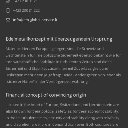
+423 230 31 21
+423 230 31 222
info@em-global-service.li
Edelmetallkonzept mit überzeugendem Ursprung
Mitten im Herzen Europas gelegen, sind die Schweiz und
Liechtenstein für ihre politische Sicherheit ebenso bekannt wie für
ihre wirtschaftliche Stabilität. In turbulenten Zeiten sind diese
Sicherheit und Stabilität zusammen mit Zuverlässigkeit und
Diskretion mehr denn je gefragt. Beide Länder gelten von jeher als
„sicherer Hafen“ in der Vermögensverwahrung.
Financial concept of convincing origin
Located in the heart of Europe, Switzerland and Liechtenstein are
also known for their political safety as for their economic stability.
In these turbulent times, security and stability along with reliability
Kundenbewertungen und Erfahrungen zu
and discretion are more in demand than ever. Both countries are
EM Global Service AG