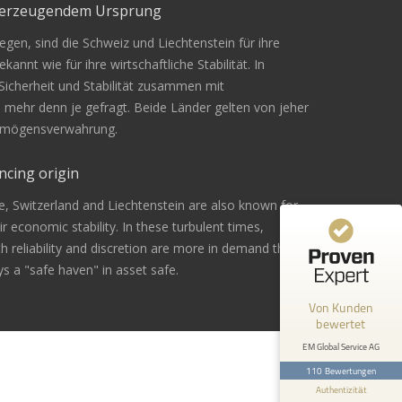
überzeugendem Ursprung
gen, sind die Schweiz und Liechtenstein für ihre
Kundenbewertungen und Erfahrungen zu
kannt wie für ihre wirtschaftliche Stabilität. In
EM Global Service AG
 Sicherheit und Stabilität zusammen mit
n mehr denn je gefragt. Beide Länder gelten von jeher
99%
SEHR GUT
Vermögensverwahrung.
Empfehlungen auf
ProvenExpert.com
4,67 / 5,00
ncing origin
42
68
e, Switzerland and Liechtenstein are also known for
Bewertungen von 1
Bewertungen auf
eir economic stability. In these turbulent times,
anderen Quelle
ProvenExpert.com
ith reliability and discretion are more in demand than
s a "safe haven" in asset safe.
Blick aufs ProvenExpert-Profil werfen
Von Kunden
Andreas Z.
24.2.2026
bewertet
5
Bin mit der Beratung sehr zufrieden
EM Global Service AG
gewesen. Ich werde es sicher
110 Bewertungen
weiterempfehlen .
Authentizität