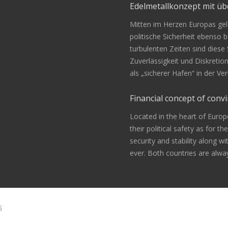
Edelmetallkonzept mit 
Mitten im Herzen Europas gele
politische Sicherheit ebenso be
turbulenten Zeiten sind diese
Zuverlässigkeit und Diskretio
als „sicherer Hafen“ in der 
Financial concept of convi
Located in the heart of Europ
their political safety as for th
security and stability along w
ever. Both countries are alway
G