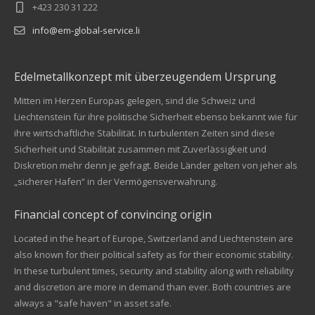
+423 230 31 222
info@em-global-service.li
Edelmetallkonzept mit überzeugendem Ursprung
Mitten im Herzen Europas gelegen, sind die Schweiz und
Liechtenstein für ihre politische Sicherheit ebenso bekannt wie für
ihre wirtschaftliche Stabilität. In turbulenten Zeiten sind diese
Sicherheit und Stabilität zusammen mit Zuverlässigkeit und
Diskretion mehr denn je gefragt. Beide Länder gelten von jeher als
„sicherer Hafen“ in der Vermögensverwahrung.
Financial concept of convincing origin
Located in the heart of Europe, Switzerland and Liechtenstein are
also known for their political safety as for their economic stability.
In these turbulent times, security and stability along with reliability
Kundenbewertungen und Erfahrungen zu
and discretion are more in demand than ever. Both countries are
EM Global Service AG
always a "safe haven" in asset safe.