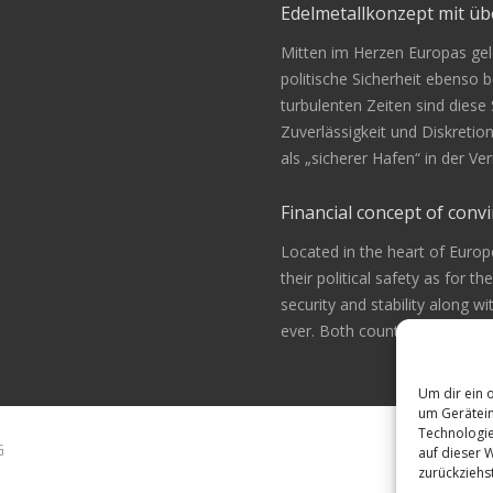
Edelmetallkonzept mit 
Mitten im Herzen Europas gele
politische Sicherheit ebenso be
turbulenten Zeiten sind diese
Zuverlässigkeit und Diskretio
als „sicherer Hafen“ in der 
Financial concept of convi
Located in the heart of Europ
their political safety as for th
security and stability along w
ever. Both countries are alway
Um dir ein 
um Gerätein
Technologie
G
auf dieser 
zurückziehs