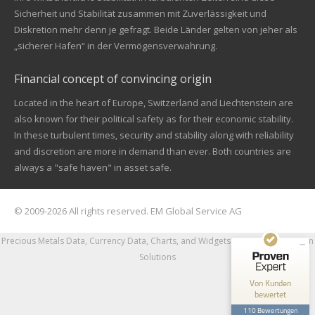
Sicherheit und Stabilität zusammen mit Zuverlässigkeit und
Diskretion mehr denn je gefragt. Beide Länder gelten von jeher als
„sicherer Hafen“ in der Vermögensverwahrung.
Financial concept of convincing origin
Located in the heart of Europe, Switzerland and Liechtenstein are
also known for their political safety as for their economic stability.
In these turbulent times, security and stability along with reliability
Kundenbewertungen und Erfahrungen zu
and discretion are more in demand than ever. Both countries are
EM Global Service AG
always a "safe haven" in asset safe.
SEHR GUT
99%
Empfehlungen auf
© 2009-2026 All rights reserved. EM Global Service AG
ProvenExpert.com
4,67 / 5,00
Precious Metals Data, Currency Data
, Charts, and Widgets
Powered by nFusion
68
42
Solutions
Bewertungen auf
Bewertungen von 1
ProvenExpert.com
anderen Quelle
Von Kunden
bewertet
Blick aufs ProvenExpert-Profil werfen
110 Bewertungen