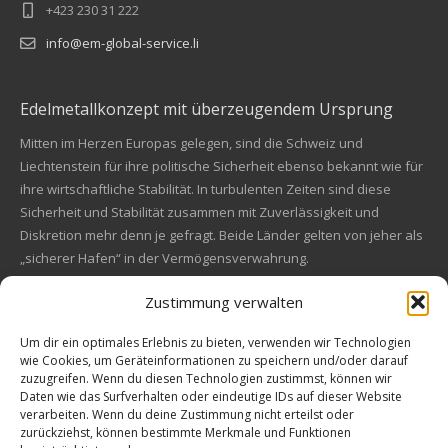
+423 230 31 222
info@em-global-service.li
Edelmetallkonzept mit überzeugendem Ursprung
Mitten im Herzen Europas gelegen, sind die Schweiz und
Liechtenstein für ihre politische Sicherheit ebenso bekannt wie für
ihre wirtschaftliche Stabilität. In turbulenten Zeiten sind diese
Sicherheit und Stabilität zusammen mit Zuverlässigkeit und
Diskretion mehr denn je gefragt. Beide Länder gelten von jeher als
„sicherer Hafen“ in der Vermögensverwahrung.
Zustimmung verwalten
Financial concept of convincing origin
Located in the heart of Europe, Switzerland and Liechtenstein are
Um dir ein optimales Erlebnis zu bieten, verwenden wir Technologien
wie Cookies, um Geräteinformationen zu speichern und/oder darauf
also known for their political safety as for their economic stability.
zuzugreifen. Wenn du diesen Technologien zustimmst, können wir
In these turbulent times, security and stability along with reliability
Kundenbewertungen und Erfahrungen zu
Daten wie das Surfverhalten oder eindeutige IDs auf dieser Website
and discretion are more in demand than ever. Both countries are
EM Global Service AG
verarbeiten. Wenn du deine Zustimmung nicht erteilst oder
always a "safe haven" in asset safe.
zurückziehst, können bestimmte Merkmale und Funktionen