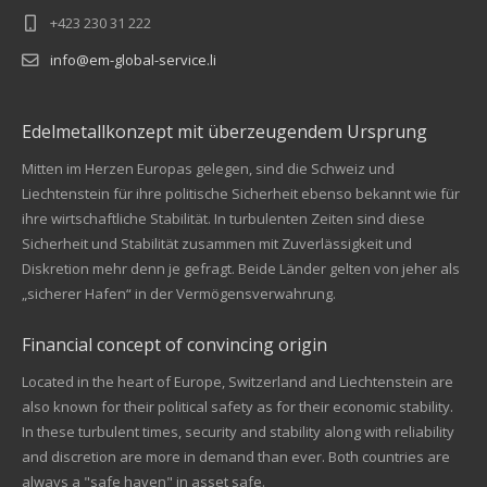
+423 230 31 222
info@em-global-service.li
Edelmetallkonzept mit überzeugendem Ursprung
Mitten im Herzen Europas gelegen, sind die Schweiz und
Liechtenstein für ihre politische Sicherheit ebenso bekannt wie für
ihre wirtschaftliche Stabilität. In turbulenten Zeiten sind diese
Sicherheit und Stabilität zusammen mit Zuverlässigkeit und
Diskretion mehr denn je gefragt. Beide Länder gelten von jeher als
„sicherer Hafen“ in der Vermögensverwahrung.
Financial concept of convincing origin
Located in the heart of Europe, Switzerland and Liechtenstein are
also known for their political safety as for their economic stability.
In these turbulent times, security and stability along with reliability
Kundenbewertungen und Erfahrungen zu
and discretion are more in demand than ever. Both countries are
EM Global Service AG
always a "safe haven" in asset safe.