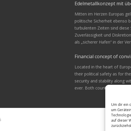
Edelmetallkonzept mit 
Mitten im Herzen Europas gele
politische Sicherheit ebenso be
turbulenten Zeiten sind diese
Zuverlässigkeit und Diskretio
als „sicherer Hafen“ in der 
Financial concept of convi
Located in the heart of Europ
their political safety as for th
security and stability along w
ever. Both countries are alway
Um dir ein 
um Gerätein
Technologie
G
auf dieser 
zurückziehs