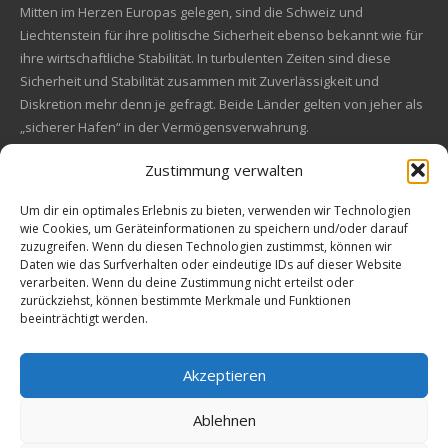
Mitten im Herzen Europas gelegen, sind die Schweiz und
Liechtenstein für ihre politische Sicherheit ebenso bekannt wie für
ihre wirtschaftliche Stabilität. In turbulenten Zeiten sind diese
Sicherheit und Stabilität zusammen mit Zuverlässigkeit und
Diskretion mehr denn je gefragt. Beide Länder gelten von jeher als
„sicherer Hafen“ in der Vermögensverwahrung.
Zustimmung verwalten
Financial concept of convincing origin
Located in the heart of Europe, Switzerland and Liechtenstein are
Um dir ein optimales Erlebnis zu bieten, verwenden wir Technologien
wie Cookies, um Geräteinformationen zu speichern und/oder darauf
also known for their political safety as for their economic stability.
zuzugreifen. Wenn du diesen Technologien zustimmst, können wir
In these turbulent times, security and stability along with reliability
Kundenbewertungen und Erfahrungen zu
Daten wie das Surfverhalten oder eindeutige IDs auf dieser Website
and discretion are more in demand than ever. Both countries are
EM Global Service AG
verarbeiten. Wenn du deine Zustimmung nicht erteilst oder
always a "safe haven" in asset safe.
zurückziehst, können bestimmte Merkmale und Funktionen
beeinträchtigt werden.
SEHR GUT
99%
Empfehlungen auf
© 2009-2026 All rights reserved. EM Global Service AG
ProvenExpert.com
4,67 / 5,00
Akzeptieren
Precious Metals Data, Currency Data
, Charts, and Widgets
Powered by nFusion
68
42
Ablehnen
Solutions
Bewertungen auf
Bewertungen von 1