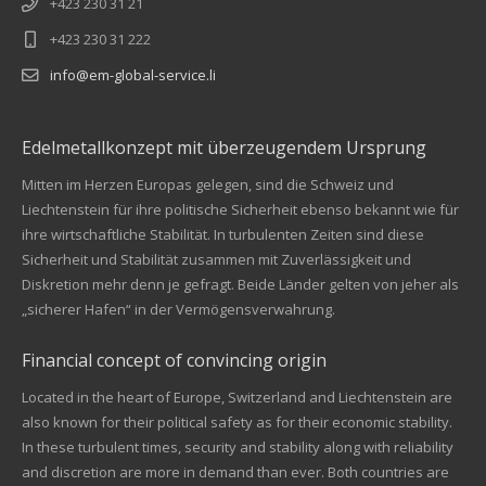
+423 230 31 21
+423 230 31 222
info@em-global-service.li
Edelmetallkonzept mit überzeugendem Ursprung
Mitten im Herzen Europas gelegen, sind die Schweiz und
Liechtenstein für ihre politische Sicherheit ebenso bekannt wie für
ihre wirtschaftliche Stabilität. In turbulenten Zeiten sind diese
Sicherheit und Stabilität zusammen mit Zuverlässigkeit und
Diskretion mehr denn je gefragt. Beide Länder gelten von jeher als
„sicherer Hafen“ in der Vermögensverwahrung.
Financial concept of convincing origin
Located in the heart of Europe, Switzerland and Liechtenstein are
also known for their political safety as for their economic stability.
In these turbulent times, security and stability along with reliability
Kundenbewertungen und Erfahrungen zu
and discretion are more in demand than ever. Both countries are
EM Global Service AG