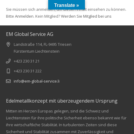
Translate »
Sie müssen sich anmelden, um diesen Inhalt einsehen zu können.
Bitte
Anmelden
. Kein Mitglied?
Werden Sie Mitglied bei uns
EM Global Service AG
Landstraße 114, FL-9495 Triesen
Fürstentum Liechtenstein
+423 230 31 21
+423 230 31 222
info@em-global-service.li
Edelmetallkonzept mit überzeugendem Ursprung
Mitten im Herzen Europas gelegen, sind die Schweiz und
Liechtenstein für ihre politische Sicherheit ebenso bekannt wie für
ihre wirtschaftliche Stabilität. In turbulenten Zeiten sind diese
Sicherheit und Stabilität zusammen mit Zuverlässigkeit und