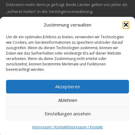
Diskretion mehr denn je gefragt. Beide Länder gelten von jeher als
„sicherer Hafen“ in der Vermögensverwahrung.
Zustimmung verwalten
Financial concept of convincing origin
Located in the heart of Europe, Switzerland and Liechtenstein are
Um dir ein optimales Erlebnis zu bieten, verwenden wir Technologien
wie Cookies, um Geräteinformationen zu speichern und/oder darauf
also known for their political safety as for their economic stability.
zuzugreifen. Wenn du diesen Technologien zustimmst, können wir
In these turbulent times, security and stability along with reliability
Kundenbewertungen und Erfahrungen zu
Daten wie das Surfverhalten oder eindeutige IDs auf dieser Website
and discretion are more in demand than ever. Both countries are
EM Global Service AG
verarbeiten. Wenn du deine Zustimmung nicht erteilst oder
always a "safe haven" in asset safe.
zurückziehst, können bestimmte Merkmale und Funktionen
beeinträchtigt werden.
SEHR GUT
99%
Empfehlungen auf
© 2009-2026 All rights reserved. EM Global Service AG
ProvenExpert.com
4,67 / 5,00
Akzeptieren
Precious Metals Data, Currency Data
, Charts, and Widgets
Powered by nFusion
68
42
Ablehnen
Solutions
Bewertungen auf
Bewertungen von 1
ProvenExpert.com
anderen Quelle
Einstellungen ansehen
Von Kunden
bewertet
Blick aufs ProvenExpert-Profil werfen
110 Bewertungen
Impressum / Kontakt
Impressum / Kontakt
Authentizität
2.7.2026